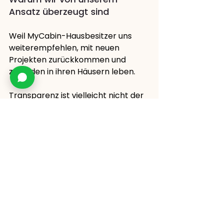
Ansatz überzeugt sind
Weil MyCabin-Hausbesitzer uns 
weiterempfehlen, mit neuen 
Projekten zurückkommen und 
zufrieden in ihren Häusern leben.
Transparenz ist vielleicht nicht der 
schnellste Weg zum Verkauf. Aber 
sie ist der stabilste Weg zu einer 
guten Reputation. Und eine gute 
Reputation ist wertvoller als jeder 
kurzfristige Preisvorteil.
Erfahren Sie mehr über MyCabin-Häuser