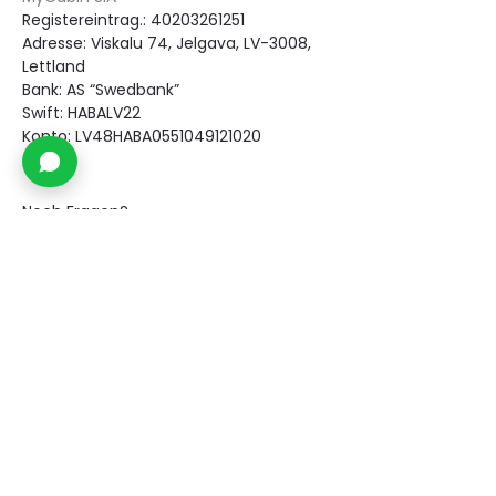
Registereintrag.: 40203261251
Adresse: Viskalu 74, Jelgava, LV-3008,
Lettland
Bank: AS “Swedbank”
Swift: HABALV22
Konto: LV48HABA0551049121020
Noch Fragen?
Kontaktieren Sie uns
Bleiben Sie auf dem Laufenden 
Abonnieren