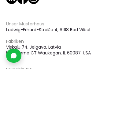
Unser Musterhaus
Ludwig-Erhard-Straße 4, 61118 Bad Vilbel
Fabriken
Viskalu 74, Jelgava,
Latvia
Hawthorne CT Waukegan, IL 60087, USA
MyCabin SIA
Registereintrag.: 40203261251
Adresse: Viskalu 74, Jelgava, LV-3008,
Lettland
Bank: AS “Swedbank”
Swift: HABALV22
Konto: LV48HABA0551049121020
Noch Fragen?