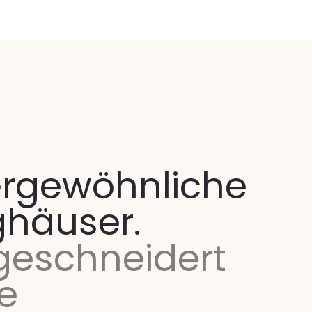
rgewöhnliche
ghäuser.
eschneidert
ie