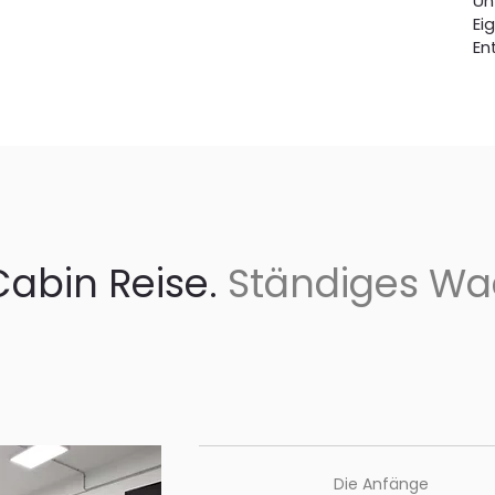
Un
Ei
En
Cabin Reise.
Ständiges W
Die Anfänge