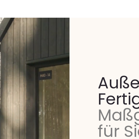
Auße
Ferti
Maßg
für S