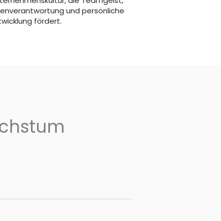
ternehmenskultur, die Teamgeist,
genverantwortung und persönliche
twicklung fördert.
achstum