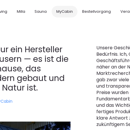
iving
Milla
Sauna
MyCabin
Bestellvorgang
Vera
ur ein Hersteller
Unsere Geschi
Bedürfnis. Ich,
ern — es ist die
Geschäftsführe
hause, das
näher an der N
Marktrecherche
dern gebaut und
gab zwar viele
Natur ist.
und transparen
Preise wurden
Fundamentarbe
yCabin
und das Wichti
fertiges Produ
klare Antwort z
zukünftigem S